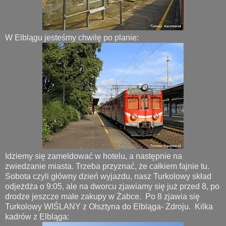
W Elblągu jesteśmy chwilę po planie:
Idziemy się zameldować w hotelu, a następnie na
zwiedzanie miasta. Trzeba przyznać, że całkiem fajnie tu.
Sobota czyli główny dzień wyjazdu, nasz Turkolowy skład
odjeżdża o 9:05, ale na dworcu zjawiamy się już przed 8, po
drodze jeszcze małe zakupy w Żabce. Po 8 zjawia się
Turkolowy WIŚLANY z Olsztyna do Elbląga- Zdroju. Kilka
kadrów z Elbląga: