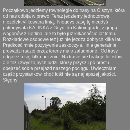
Początkowo jedziemy równolegle do trasy na Olsztyn, która
od nas odbija w prawo. Teraz jedziemy jednotorową
niezelektryfikowana linią. Niegdyś trasę tę niegdyś
pokonywała KALINKA z Gdyni do Kaliningradu, z grupą
wagonów z Berlina, ale to było już kilkanaście lat temu.
Rozkładowe osobowe też już nie jeżdżą dobrych kilka lat.
Prędkość mnie pozytywnie zaskoczyła, linia generalnie
prowadzi raczej przez tereny mało zaludnione. Od trasy
odgałęzia się kilka bocznic. Na trasie nie brakuje focistów,
ale też i zwyczajnych ludzi, którzy przyszli po prostu
obejrzeć sobie przejazd naszego pociągu. Uwieczniam
część przystanków, choć fotki nie są najlepszej jakości,
Stęgny: