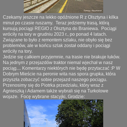
Czekamy jeszcze na lekko opóźnione R z Olsztyna i kilka
minut po czasie ruszamy. Teraz jedziemy trasą, którą
kursują pociągi REGIO z Olsztyna do Braniewa. Pociągi
wróciły na tory w grudniu 2023 r., po ponad 4 latach.
Związane to było z remontem szlaku, nie obyło się bez
problemów, ale w końcu szlak został oddany i pociągi
wróciły na tory.
Jedzie się całkiem przyjemnie, na trasie nie brakuje łuków.
Na jednym z przejazdów traktor niemal wjechał w nasz
pociąg.... Komentarzy niektórych nie będę przytaczać :P W
Dobrym Mieście na peronie wita nas spora grupka, która
przyszła zobaczyć sobie przejazd naszego pociągu.
Przenosimy się do Piotrka przedziału, który wraz z
Agnieszką i Adamem także wybrali się na Turkolowe
wojaże. Focę wybrane stacyjki, Grodzie: