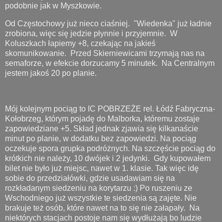
podobnie jak w Myszkowie.
Od Częstochowy już nieco ciaśniej. "Wiedenka" już ładnie
zrobiona, więc się jedzie płynnie i przyjemnie. W
Koluszkach łapiemy +8, czekając na jakieś
skomunikowanie. Przed Skierniewicami trzymają nas na
semaforze, w efekcie dorzucamy 5 minutek. Na Centralnym
jestem jakoś 20 po planie.
Mój kolejnym pociąg to IC POBRZEŻE rel. Łódź Fabryczna-
Kołobrzeg, którym pojadę do Malborka, któremu zostaje
zapowiedziane +5. Skład jednak zjawia się kilkanaście
minut po planie, w dodatku bez zapowiedzi. Na pociąg
oczekuje spora grupka podróżnych. Na szczęście pociąg do
krótkich nie należy, 10 dwójek i 2 jedynki. Gdy kupowałem
bilet nie było już miejsc, nawet w 1. klasie. Tak więc idę
sobie do przedziałówki, gdzie usadawiam się na
rozkładanym siedzeniu na korytarzu :) Po ruszeniu ze
Wschodniego już wszystkie te siedzenia są zajęte. Nie
brakuje też osób, które nawet na to się nie załapały. Na
niektórych stacjach postoje nam się wydłużają bo ludzie