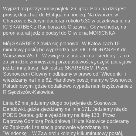
Wyjazd rozpoczynam w piątek, 26 lipca. Plan na dziś jest
prosty, dojechać do Elbląga na nocleg. Na dworzec w
Chorzowie Batorym docieram około 5:30 w oczekiwaniu na
IC SKARBEK z Raciborza do Olsztyna. Gdy wchodzę na
peron akurat jedzie podsył do Gliwic na MORICNKA.
Mój SKARBEK zjawia się planowo. W Katowicach 10-
minutowy postój bo wyprzedza nas EIC ONDRASZEK do
Warszawy Wsch. W związku z pracami na "średnicy", a co
za tym idzie zmniejszoną przepustowością, część pociągów
jeździ inną trasą i tak jest ze SKARBKIEM. Przed
Sosnowcem Głównym odbijamy w prawo od "Wiedenki" i
wjeżdżamy na linię 62. Handlowy postój mamy w Sosnowcu
Południowym, gdzie dodatkowo wypada nam krzyżowanie z
R Sędziszów-Katowice.
Linią 62 nie jedziemy długo bo jedynie do Sosnowca
Dandówki, gdzie zjeżdżamy na linię 171. Jedziemy nią do
PODG Dorota, gdzie wjeżdżamy na linię 133. Przez
Dąbrowę Górniczą Południową i Hutę Katowice docieramy
do Ząbkowic i za stacją ponownie wjeżdżamy na
"Wiedenkę". W Zawierciu kolejny kilkuminutowy postój,