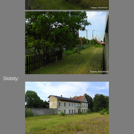
Słobity: